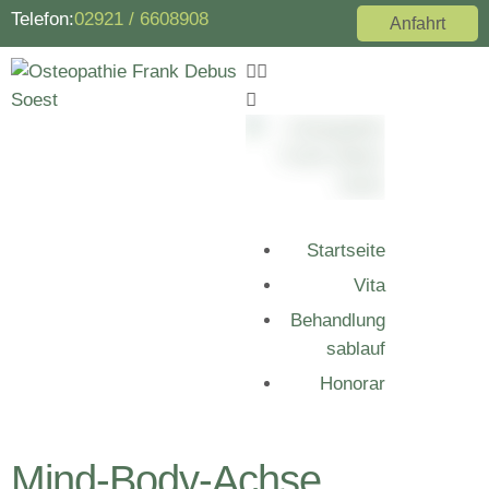
Telefon:
02921 / 6608908
Anfahrt
Startseite
Vita
Behandlung
sablauf
Honorar
Mind-Body-Achse